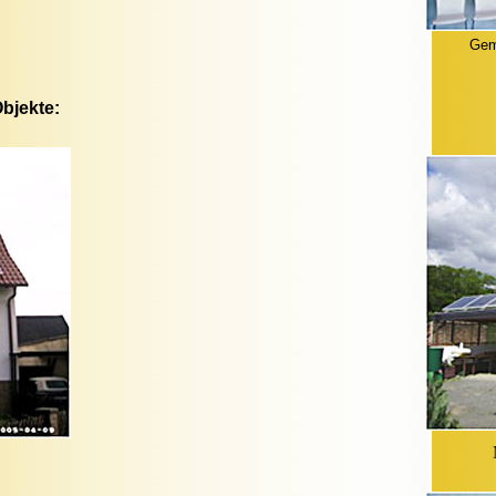
Geme
Objekte: